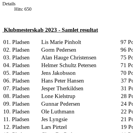
Details
Hits: 650
Klubmesterskab 2023 - Samlet resultat
01
. Pladsen
Lis Marie Pinholt
97 Po
02. Pladsen
Gorm Pedersen
96 Po
03. Pladsen
Alan Hauge Christensen
75 Po
04. Pladsen
Helmer Schultz Petersen
71 Po
05. Pladsen
Jens Jakobsson
70 Po
06. Pladsen
Hans Peter Hansen
37 Po
07. Pladsen
Jesper Therkildsen
31 Po
08. Pladsen
Lone Kielstrup
28 Po
09. Pladsen
Gunnar Pedersen
24 Po
10. Pladsen
Ole Luthmann
22 Po
11. Pladsen
Jes Lyngsie
21 Po
12. Pladsen
Lars Pirtzel
19 Po